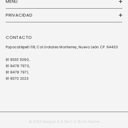
MENÚ
PRIVACIDAD
CONTACTO
Popocatépetl 118, Col Urdiales Monterrey, Nuevo León CP. 64430
81 8333 3090,
81 8478 7970,
81 8478 7971,
81 8370 2023
© 2022 Morgon S.A. De C.V. By
In Frame