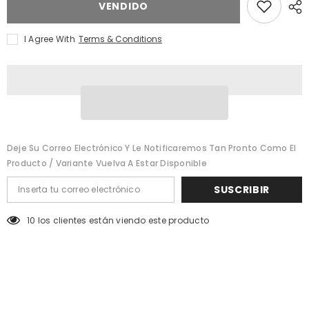
&quot;Reducir
&quot;Aumentar
VENDIDO
la
la
cantidad
cantidad
de
de
I Agree With
Terms & Conditions
{{
{{
producto
producto
}}&quot;
}}&quot;
Deje Su Correo Electrónico Y Le Notificaremos Tan Pronto Como El
Producto / Variante Vuelva A Estar Disponible
SUSCRIBIR
11 los clientes están viendo este producto