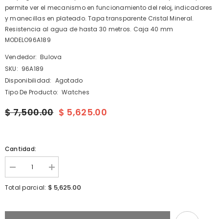
permite ver el mecanismo en funcionamiento del reloj, indicadores
y manecillas en plateado. Tapa transparente Cristal Mineral.
Resistencia al agua de hasta 30 metros. Caja 40 mm
MODELO96A189
Vendedor:
Bulova
SKU:
96A189
Disponibilidad:
Agotado
Tipo De Producto:
Watches
$ 7,500.00
$ 5,625.00
Cantidad:
I18n
I18n
Error:
Error:
Missing
Missing
$ 5,625.00
Total parcial:
interpolation
interpolation
value
value
&quot;producto&quot;
&quot;producto&quot;
for
for