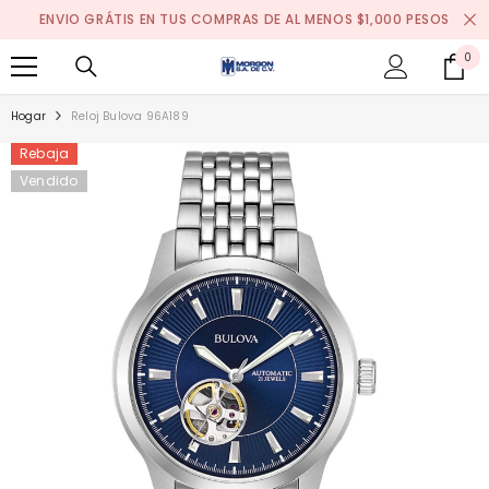
SALTAR AL CONTENIDO
ENVIO GRÁTIS EN TUS COMPRAS DE AL MENOS $1,000 PESOS
0
0
it
Hogar
Reloj Bulova 96A189
Rebaja
Vendido