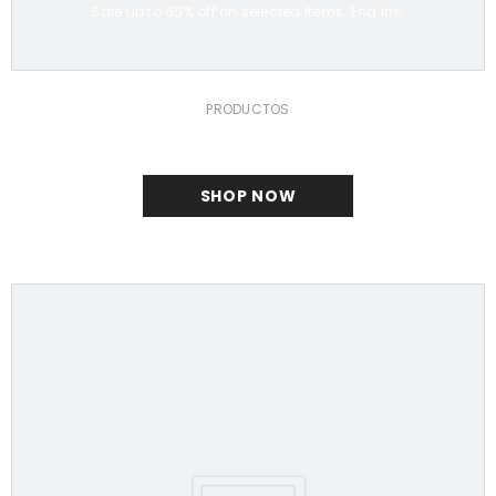
Sale up to 60% off on selected items. End ins:
PRODUCTOS
SHOP NOW