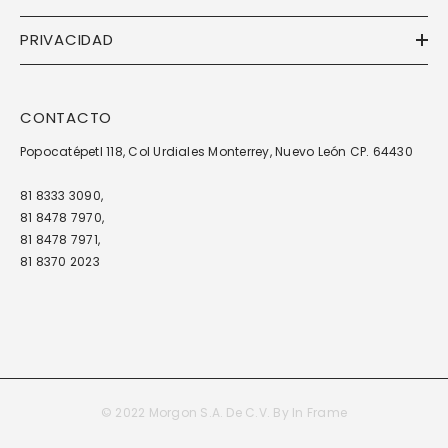
PRIVACIDAD
CONTACTO
Popocatépetl 118, Col Urdiales Monterrey, Nuevo León CP. 64430
81 8333 3090,
81 8478 7970,
81 8478 7971,
81 8370 2023
© 2022 Morgon S.A. De C.V. By
In Frame