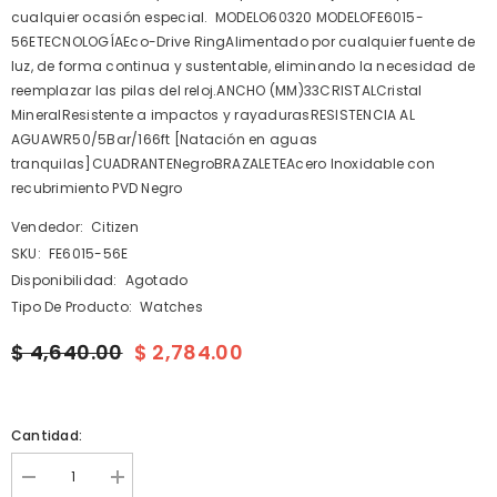
cualquier ocasión especial. MODELO60320 MODELOFE6015-
56ETECNOLOGÍAEco-Drive RingAlimentado por cualquier fuente de
luz, de forma continua y sustentable, eliminando la necesidad de
reemplazar las pilas del reloj.ANCHO (MM)33CRISTALCristal
MineralResistente a impactos y rayadurasRESISTENCIA AL
AGUAWR50/5Bar/166ft [Natación en aguas
tranquilas]CUADRANTENegroBRAZALETEAcero Inoxidable con
recubrimiento PVD Negro
Vendedor:
Citizen
SKU:
FE6015-56E
Disponibilidad:
Agotado
Tipo De Producto:
Watches
$ 4,640.00
$ 2,784.00
Cantidad:
I18n
I18n