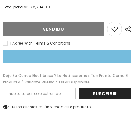
Error:
Error:
Missing
Missing
$ 2,784.00
Total parcial:
interpolation
interpolation
value
value
&quot;producto&quot;
&quot;producto&quot;
for
for
&quot;Reducir
&quot;Aumentar
VENDIDO
la
la
cantidad
cantidad
de
de
I Agree With
Terms & Conditions
{{
{{
producto
producto
}}&quot;
}}&quot;
Deje Su Correo Electrónico Y Le Notificaremos Tan Pronto Como El
Producto / Variante Vuelva A Estar Disponible
SUSCRIBIR
11 los clientes están viendo este producto