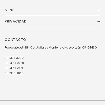
MENÚ
PRIVACIDAD
CONTACTO
Popocatépetl 118, Col Urdiales Monterrey, Nuevo León CP. 64430
81 8333 3090,
81 8478 7970,
81 8478 7971,
81 8370 2023