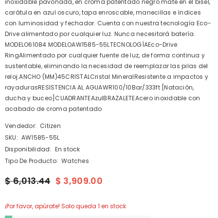
inoxidable pavonada, en croma patentado negro mate en el bisel,
carátula en azul oscuro, tapa enroscable, manecillas e índices
con luminosidad y fechador. Cuenta con nuestra tecnología Eco-
Drive alimentado por cualquier luz. Nunca necesitará batería.
MODELO61084 MODELOAW1585-55LTECNOLOGÍAEco-Drive
RingAlimentado por cualquier fuente de luz, de forma continua y
sustentable, eliminando la necesidad de reemplazar las pilas del
reloj.ANCHO (MM)45CRISTALCristal MineralResistente a impactos y
rayadurasRESISTENCIA AL AGUAWR100/10Bar/333ft [Natación,
ducha y buceo]CUADRANTEAzulBRAZALETEAcero inoxidable con
acabado de croma patentado
Vendedor:
Citizen
SKU:
AW1585-55L
Disponibilidad:
En stock
Tipo De Producto:
Watches
$ 6,013.44
$ 3,909.00
¡Por favor, apúrate! Solo queda 1 en stock