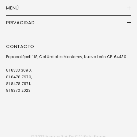
MENÚ
PRIVACIDAD
CONTACTO
Popocatépetl 118, Col Urdiales Monterrey, Nuevo León CP. 64430
81 8333 3090,
81 8478 7970,
81 8478 7971,
81 8370 2023
© 2022 Morgon S.A. De C.V. By
In Frame