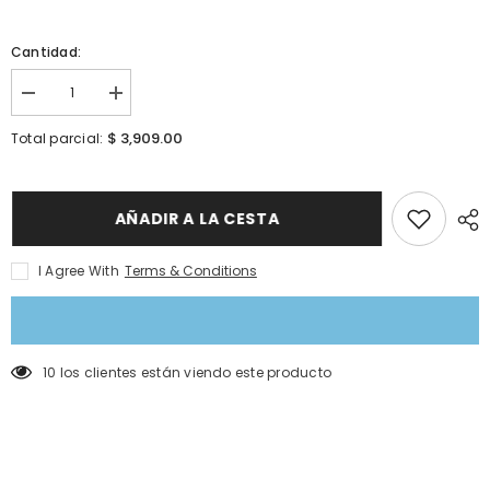
Cantidad:
I18n
I18n
Error:
Error:
Missing
Missing
$ 3,909.00
Total parcial:
interpolation
interpolation
value
value
&quot;producto&quot;
&quot;producto&quot;
for
for
&quot;Reducir
&quot;Aumentar
AÑADIR A LA CESTA
la
la
cantidad
cantidad
de
de
I Agree With
Terms & Conditions
{{
{{
producto
producto
}}&quot;
}}&quot;
14 los clientes están viendo este producto