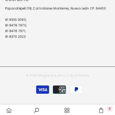
Popocatépetl 118, Col Urdiales Monterrey, Nuevo León CP. 64430
81 8333 3090,
81 8478 7970,
81 8478 7971,
81 8370 2023
© 2022 Morgon S.A. De C.V. By
In Frame
Métodos
de
pago
0
0