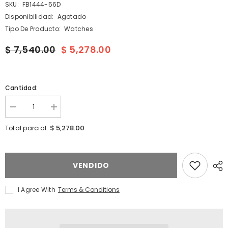
SKU:
FB1444-56D
Disponibilidad:
Agotado
Tipo De Producto:
Watches
$ 7,540.00
$ 5,278.00
Cantidad:
I18n
I18n
Error:
Error:
Missing
Missing
$ 5,278.00
Total parcial:
interpolation
interpolation
value
value
&quot;producto&quot;
&quot;producto&quot;
for
for
&quot;Reducir
&quot;Aumentar
VENDIDO
la
la
cantidad
cantidad
de
de
I Agree With
Terms & Conditions
{{
{{
producto
producto
}}&quot;
}}&quot;