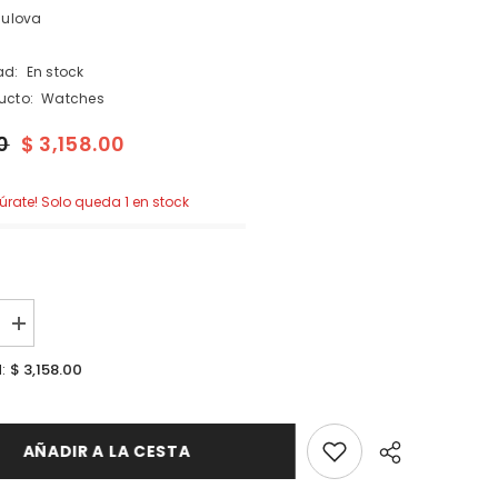
Bulova
ad:
En stock
ucto:
Watches
0
$ 3,158.00
púrate! Solo queda 1 en stock
I18n
Error:
Missing
$ 3,158.00
l:
n
interpolation
value
ucto&quot;
&quot;producto&quot;
for
cir
&quot;Aumentar
AÑADIR A LA CESTA
la
cantidad