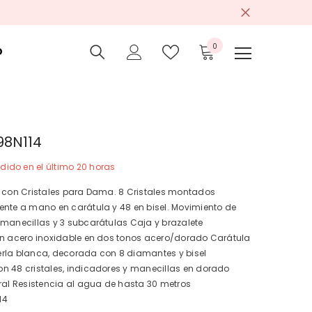
0
0
O
item
98N114
dido en el último
20
horas
a con Cristales para Dama. 8 Cristales montados
ente a mano en carátula y 48 en bisel. Movimiento de
 manecillas y 3 subcarátulas Caja y brazalete
en acero inoxidable en dos tonos acero/dorado Carátula
rla blanca, decorada con 8 diamantes y bisel
n 48 cristales, indicadores y manecillas en dorado
ral Resistencia al agua de hasta 30 metros
14