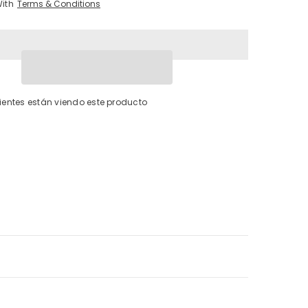
de
With
Terms & Conditions
{{
producto
}}&quot;
Cuota
clientes están viendo este producto