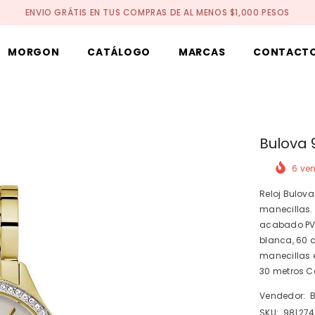
ENVIO GRÁTIS EN TUS COMPRAS DE AL MENOS $1,000 PESOS
MORGON
CATÁLOGO
MARCAS
CONTACT
Bulova 
6
ven
Reloj Bulov
manecillas. 
acabado PVD
blanca, 60 c
manecillas e
30 metros 
Vendedor:
SKU:
98L274