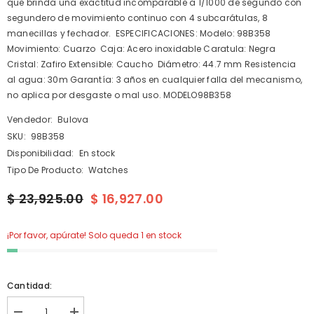
que brinda una exactitud incomparable a 1/1000 de segundo con
segundero de movimiento continuo con 4 subcarátulas, 8
manecillas y fechador. ESPECIFICACIONES: Modelo: 98B358
Movimiento: Cuarzo Caja: Acero inoxidable Caratula: Negra
Cristal: Zafiro Extensible: Caucho Diámetro: 44.7 mm Resistencia
al agua: 30m Garantía: 3 años en cualquier falla del mecanismo,
no aplica por desgaste o mal uso. MODELO98B358
Vendedor:
Bulova
SKU:
98B358
Disponibilidad:
En stock
Tipo De Producto:
Watches
$ 23,925.00
$ 16,927.00
¡Por favor, apúrate! Solo queda 1 en stock
Cantidad: