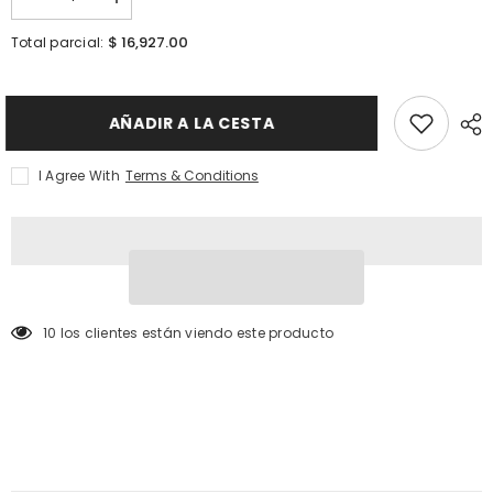
I18n
I18n
Error:
Error:
Missing
Missing
$ 16,927.00
Total parcial:
interpolation
interpolation
value
value
&quot;producto&quot;
&quot;producto&quot;
for
for
&quot;Reducir
&quot;Aumentar
AÑADIR A LA CESTA
la
la
cantidad
cantidad
de
de
I Agree With
Terms & Conditions
{{
{{
producto
producto
}}&quot;
}}&quot;
18 los clientes están viendo este producto