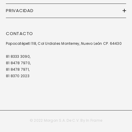
PRIVACIDAD
CONTACTO
Popocatépetl 118, Col Urdiales Monterrey, Nuevo León CP. 64430
81 8333 3090,
81 8478 7970,
81 8478 7971,
81 8370 2023
© 2022 Morgon S.A. De C.V. By
In Frame