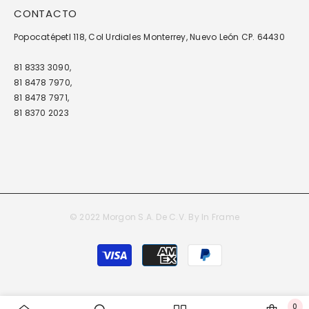
CONTACTO
Popocatépetl 118, Col Urdiales Monterrey, Nuevo León CP. 64430
81 8333 3090,
81 8478 7970,
81 8478 7971,
81 8370 2023
© 2022 Morgon S.A. De C.V. By
In Frame
Métodos
de
pago
0