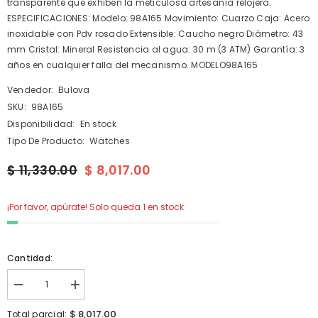
transparente que exhiben la meticulosa artesanía relojera.
ESPECIFICACIONES: Modelo: 98A165 Movimiento: Cuarzo Caja: Acero
inoxidable con Pdv rosado Extensible: Caucho negro Diámetro: 43
mm Cristal: Mineral Resistencia al agua: 30 m (3 ATM) Garantía: 3
años en cualquier falla del mecanismo. MODELO98A165
Vendedor:
Bulova
SKU:
98A165
Disponibilidad:
En stock
Tipo De Producto:
Watches
$ 11,330.00
$ 8,017.00
¡Por favor, apúrate! Solo queda 1 en stock
Cantidad:
I18n
I18n
Error:
Error:
Missing
Missing
$ 8,017.00
Total parcial: