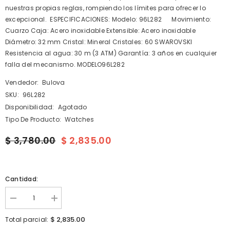
nuestras propias reglas, rompiendo los límites para ofrecer lo
excepcional. ESPECIFICACIONES: Modelo: 96L282 Movimiento:
Cuarzo Caja: Acero inoxidable Extensible: Acero inoxidable
Diámetro: 32 mm Cristal: Mineral Cristales: 60 SWAROVSKI
Resistencia al agua: 30 m (3 ATM) Garantía: 3 años en cualquier
falla del mecanismo. MODELO96L282
Vendedor:
Bulova
SKU:
96L282
Disponibilidad:
Agotado
Tipo De Producto:
Watches
$ 3,780.00
$ 2,835.00
Cantidad:
I18n
I18n
Error:
Error:
Missing
Missing
$ 2,835.00
Total parcial:
interpolation
interpolation