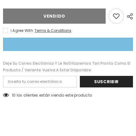
value
value
&quot;producto&quot;
&quot;producto&quot;
for
for
&quot;Reducir
&quot;Aumentar
VENDIDO
la
la
cantidad
cantidad
de
de
I Agree With
Terms & Conditions
{{
{{
producto
producto
}}&quot;
}}&quot;
Deje Su Correo Electrónico Y Le Notificaremos Tan Pronto Como El
Producto / Variante Vuelva A Estar Disponible
SUSCRIBIR
200 los clientes están viendo este producto