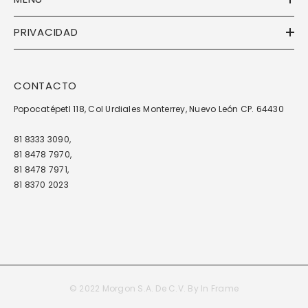
PRIVACIDAD
CONTACTO
Popocatépetl 118, Col Urdiales Monterrey, Nuevo León CP. 64430
81 8333 3090,
81 8478 7970,
81 8478 7971,
81 8370 2023
© 2022 Morgon S.A. De C.V. By
In Frame