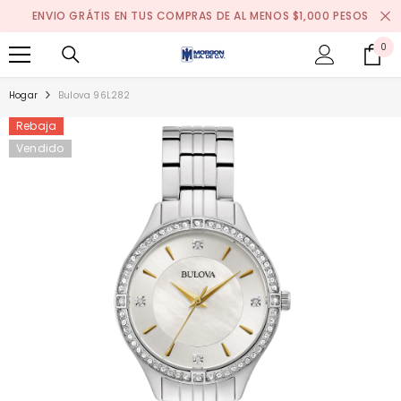
SALTAR AL CONTENIDO
ENVIO GRÁTIS EN TUS COMPRAS DE AL MENOS $1,000 PESOS
0
0
it
Hogar
Bulova 96L282
Rebaja
Vendido