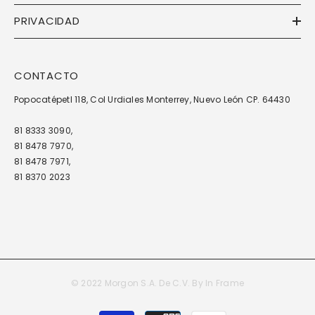
PRIVACIDAD
CONTACTO
Popocatépetl 118, Col Urdiales Monterrey, Nuevo León CP. 64430
81 8333 3090,
81 8478 7970,
81 8478 7971,
81 8370 2023
© 2022 Morgon S.A. De C.V. By
In Frame
Métodos