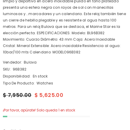
limpio y deportivo en acero inoxidable pulido en tono plateado
presenta una esfera negra con rayos de sol con manecillas
luminosas y...marcadores y un calendario. Este reloj también tiene
un cierre de hebilla plegable y es resistente al agua hasta 100
metros. Para un reloj Bulova que se destaca, el Marine Star es la
elección perfecta. ESPECIFICACIONES: Modelo: BL96B382
Movimiento: Cuarzo Diámetro: 43 mm Caja: Acero Inoxidable
Cristal: Mineral Extensible: Acero inoxidable Resistencia al agua:
10bar/100 mts Calendario MODELO96B382
Vendedor:
Bulova
SKU:
96B382
Disponibilidad:
En stock
Tipo De Producto:
Watches
$ 7,950.00
$ 5,625.00
¡Por favor, apúrate! Solo queda 1 en stock