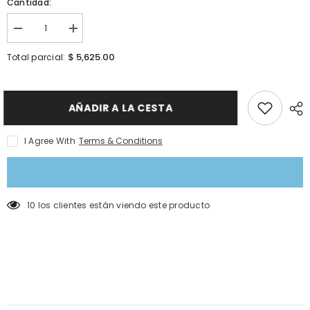
Cantidad:
I18n
I18n
Error:
Error:
Missing
Missing
$ 5,625.00
Total parcial:
interpolation
interpolation
value
value
&quot;producto&quot;
&quot;producto&quot;
for
for
&quot;Reducir
&quot;Aumentar
AÑADIR A LA CESTA
la
la
cantidad
cantidad
de
de
I Agree With
Terms & Conditions
{{
{{
producto
producto
}}&quot;
}}&quot;
112 los clientes están viendo este producto