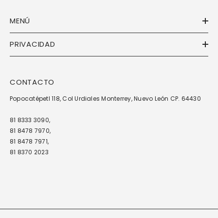
MENÚ
PRIVACIDAD
CONTACTO
Popocatépetl 118, Col Urdiales Monterrey, Nuevo León CP. 64430
81 8333 3090,
81 8478 7970,
81 8478 7971,
81 8370 2023