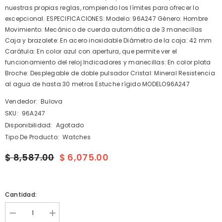
nuestras propias reglas, rompiendo los límites para ofrecer lo
excepcional. ESPECIFICACIONES: Modelo: 96A247 Género: Hombre
Movimiento: Mecánico de cuerda automática de 3 manecillas
Caja y brazalete: En acero inoxidable Diámetro de la caja: 42 mm
Carátula: En color azul con apertura, que permite ver el
funcionamiento del reloj Indicadores y manecillas: En color plata
Broche: Desplegable de doble pulsador Cristal: Mineral Resistencia
al agua de hasta 30 metros Estuche rígido MODELO96A247
Vendedor:
Bulova
SKU:
96A247
Disponibilidad:
Agotado
Tipo De Producto:
Watches
$ 8,587.00
$ 6,075.00
Cantidad:
I18n
I18n