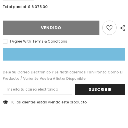
Error:
Error:
Missing
Missing
$ 6,075.00
Total parcial:
interpolation
interpolation
value
value
&quot;producto&quot;
&quot;producto&quot;
for
for
&quot;Reducir
&quot;Aumentar
VENDIDO
la
la
cantidad
cantidad
de
de
I Agree With
Terms & Conditions
{{
{{
producto
producto
}}&quot;
}}&quot;
Deje Su Correo Electrónico Y Le Notificaremos Tan Pronto Como El
Producto / Variante Vuelva A Estar Disponible
SUSCRIBIR
14 los clientes están viendo este producto